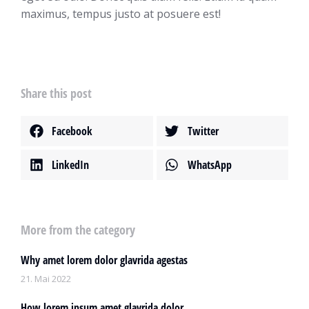
maximus, tempus justo at posuere est!
Share this post
Facebook
Twitter
LinkedIn
WhatsApp
More from the category
Why amet lorem dolor glavrida agestas
21. Mai 2022
How lorem ipsum amet glavrida dolor