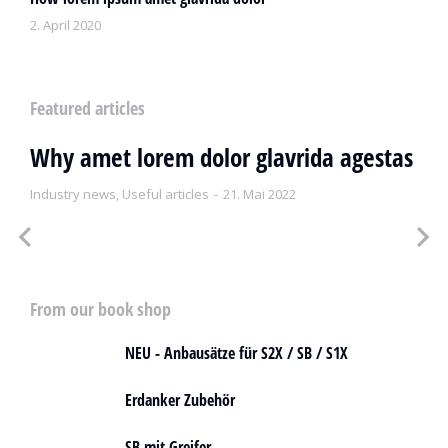
2. April 2020
Featured articles
Why amet lorem dolor glavrida agestas
Industry news
,
Useful articles
21. Mai 2022
From our book shop
NEU - Anbausätze für S2X / SB / S1X
Erdanker Zubehör
SB mit Greifer