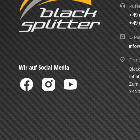
Rufen
+49 
+49 
E-Mai
info@
Firm
Wir auf Social Media
Blac
Inha
Zum 
3450