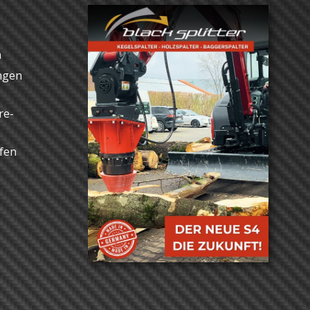
n
ngen
re-
ufen