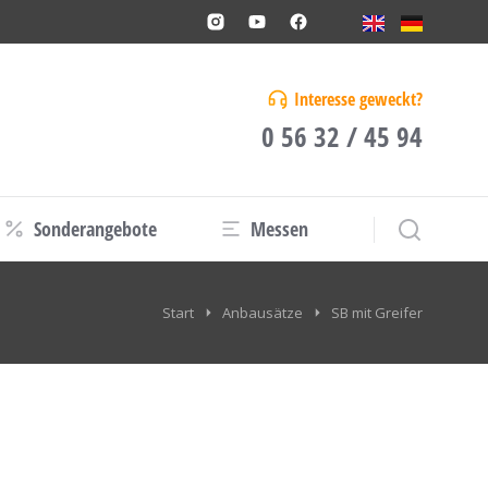
Interesse geweckt?
0 56 32 / 45 94
Sonderangebote
Messen
Start
Anbausätze
SB mit Greifer