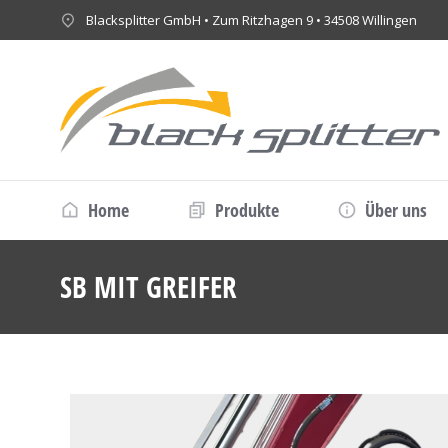
Blacksplitter GmbH • Zum Ritzhagen 9 • 34508 Willingen
Home
Produkte
Über uns
SB MIT GREIFER
Sie befinden sich hie