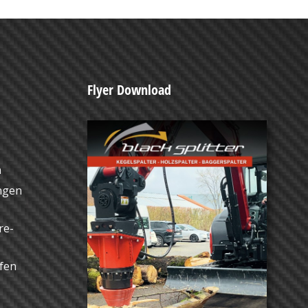
Flyer Download
n
ngen
re-
ufen