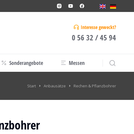
Interesse geweckt?
0 56 32 / 45 94
Sonderangebote
Messen
Start
Anbausätze
Rechen & Pflanzbohrer
nzbohrer