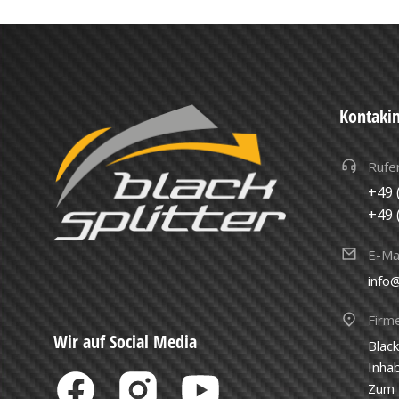
Kontaki
Rufen
+49 
+49 
E-Mai
info@
Firm
Wir auf Social Media
Blac
Inha
Zum 